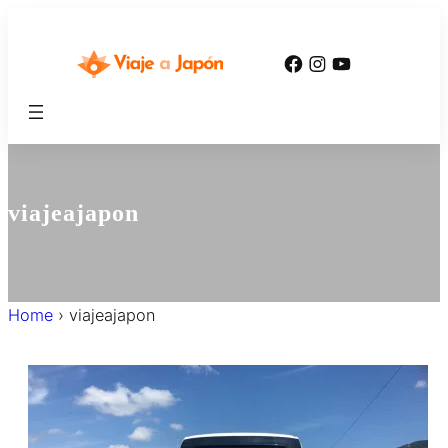
内
容
Facebook
Instagram
YouTube
を
ス
キ
ッ
プ
viajeajapon
Home
›
viajeajapon