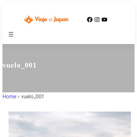
内
容
Facebook
Instagram
YouTube
を
ス
キ
ッ
プ
vuelo_001
Home
›
vuelo_001