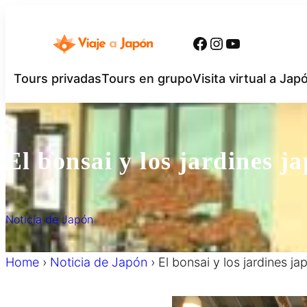
内
容
Facebook
Instagram
YouTube
を
ス
Tours privadas
Tours en grupo
Visita virtual a Jap
キ
ッ
プ
El bonsai y los jardines j
Noticia de Japón
Home
›
Noticia de Japón
›
El bonsai y los jardines j