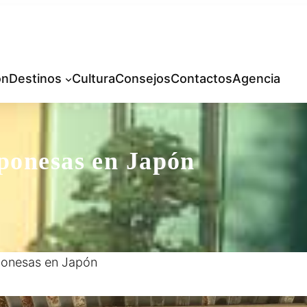
ón
Destinos
Cultura
Consejos
Contactos
Agencia
aponesas en Japón
aponesas en Japón